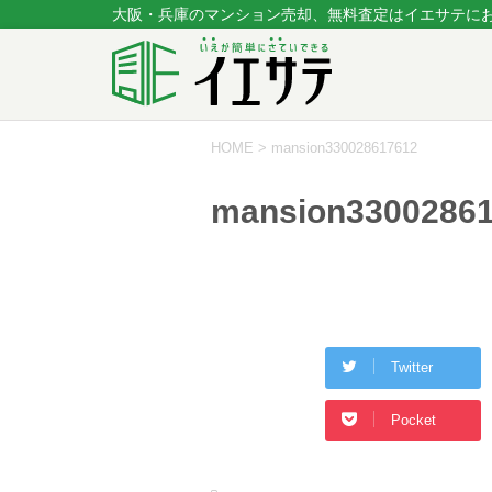
大阪・兵庫のマンション売却、無料査定はイエサテに
HOME
>
mansion330028617612
mansion3300286
Twitter
Pocket