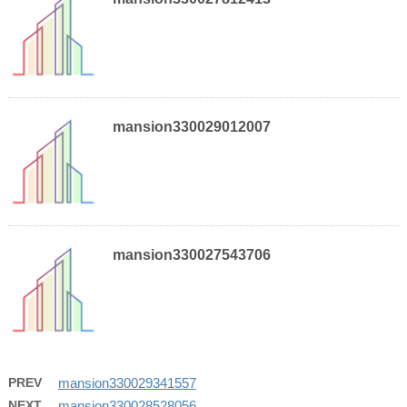
mansion330029012007
mansion330027543706
PREV
mansion330029341557
NEXT
mansion330028528056