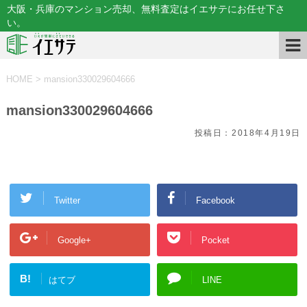
大阪・兵庫のマンション売却、無料査定はイエサテにお任せ下さ
い。
HOME
>
mansion330029604666
mansion330029604666
投稿日：
2018年4月19日
Twitter
Facebook
Google+
Pocket
B!
はてブ
LINE