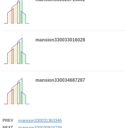
mansion330033016028
mansion330034687287
PREV
mansion330031363346
NEXT
mansion330030924739