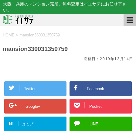
大阪・兵庫のマンション売却、無料査定はイエサテにお任せ下さ
い。
HOME
>
mansion330031350759
mansion330031350759
投稿日：
2019年12月14日
Twitter
Facebook
Google+
Pocket
B!
はてブ
LINE