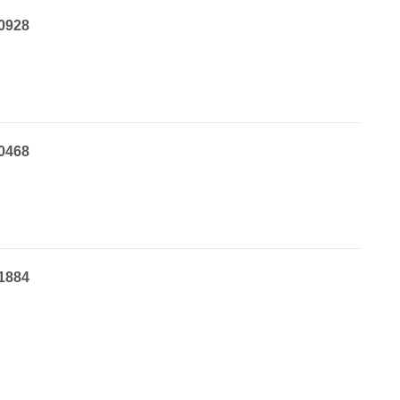
0928
0468
1884