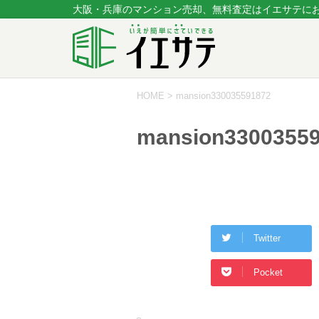
大阪・兵庫のマンション売却、無料査定はイエサテに
HOME
>
mansion330035591872
mansion3300355
Twitter
Pocket