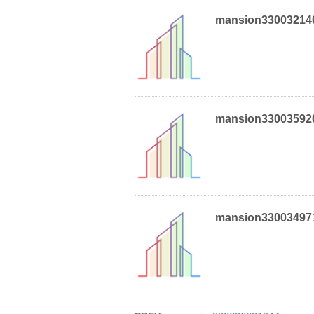
mansion33003214
mansion33003592
mansion33003497