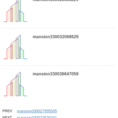
mansion330032068629
mansion330036647059
PREV
mansion330027995505
NEXT
mansion330027626341