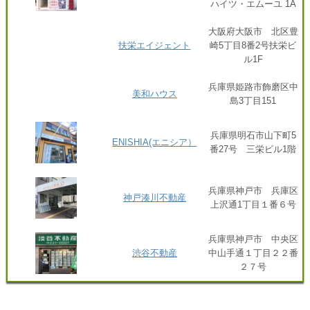
ハイツ・エムーユ 1A
大阪府大阪市 北区豊
扶栄エイジェント
崎5丁目8番2号扶栄ビ
ル1F
兵庫県姫路市飾磨区中
美和ハウス
島3丁目151
兵庫県明石市山下町5
ENISHIA(エニシア）
番27号 三栄ビル1階
兵庫県神戸市 兵庫区
神戸湊川不動産
上沢通1丁目１番６号
兵庫県神戸市 中央区
渋谷不動産
中山手通１丁目２２番
２７号