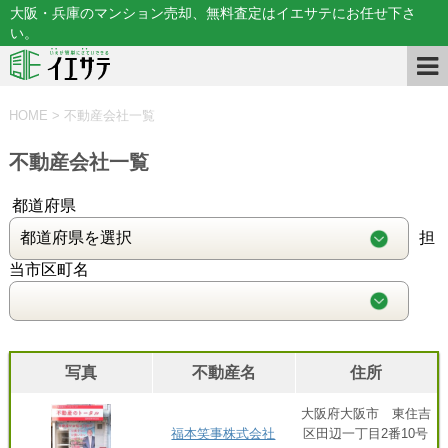
大阪・兵庫のマンション売却、無料査定はイエサテにお任せ下さ
い。
HOME
>
不動産会社一覧
不動産会社一覧
都道府県
担
当市区町名
写真
不動産名
住所
大阪府大阪市 東住吉
福本笑事株式会社
区⽥辺⼀丁⽬2番10号