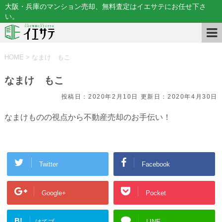
大阪・兵庫のマンション売却、無料査定はイエサテにお任せ下さ
い。
HOME
>
なまけ もこ
なまけ もこ
投稿日：2020年2月10日 更新日：
2020年4月30日
なまけものの視点から不動産売却のお手伝い！
Twitter
Facebook
Google+
Pocket
B!
はてブ
LINE