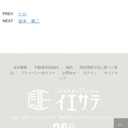
PREV
たか
NEXT
坂本 勝二
会社概要
不動産売却Q&A
規約
特定商取引法に基づく表
記
プライバシーポリシー
お問合せ
ログイン
サイトマ
ップ
大阪・兵庫のマンション売却、無料査定はイエサテにお任せ下さい。